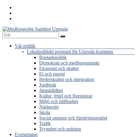
Hoppa
till
innehåll
Medborgerlig
Meny
Vår politik
Samling
Lokalpolitiskt program för Uppsala kommun
Uppsala
Bostadspolitik
Demokrati och medborgarmakt
Ekonomi och skatter
El och energi
Hederskultur och integration
Jordbruk
Jämställdhet
Kultur, fritid och föreningar
Miljö och hållbarhet
Näringsliv
Skola
Social omsorg och försörjningsstöd
Trafik
Trygghet och ordning
Evenemang