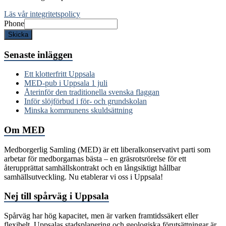
Läs vår integritetspolicy
Phone
Skicka
Senaste inläggen
Ett klotterfritt Uppsala
MED-pub i Uppsala 1 juli
Återinför den traditionella svenska flaggan
Inför slöjförbud i för- och grundskolan
Minska kommunens skuldsättning
Om MED
Medborgerlig Samling (MED) är ett liberalkonservativt parti som
arbetar för medborgarnas bästa – en gräsrotsrörelse för ett
återupprättat samhällskontrakt och en långsiktigt hållbar
samhällsutveckling. Nu etablerar vi oss i Uppsala!
Nej till spårväg i Uppsala
Spårväg har hög kapacitet, men är varken framtidssäkert eller
flexibelt. Uppsalas stadsplanering och geologiska förutsättningar är