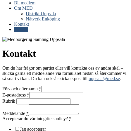
Bli medlem
Om MED
Distrikt Uppsala
Nätverk Enköping
Kontakt
Donera
Kontakt
Om du har frågor om partiet eller vill kontakta oss av andra skäl –
skicka gärna ett meddelande via formuläret nedan så återkommer vi
så snart vi kan. Du kan också skicka e-post till
uppsala@med.se
.
För- och efternamn
*
E-postadress
*
Rubrik
Meddelande
*
Accepterar du vår integritetspolicy?
*
Jag accepterar