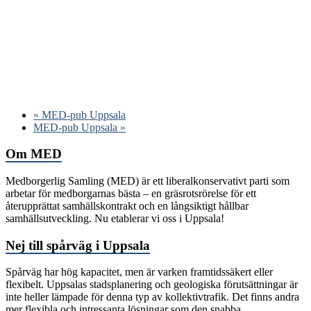
«
MED-pub Uppsala
MED-pub Uppsala
»
Om MED
Medborgerlig Samling (MED) är ett liberalkonservativt parti som
arbetar för medborgarnas bästa – en gräsrotsrörelse för ett
återupprättat samhällskontrakt och en långsiktigt hållbar
samhällsutveckling. Nu etablerar vi oss i Uppsala!
Nej till spårväg i Uppsala
Spårväg har hög kapacitet, men är varken framtidssäkert eller
flexibelt. Uppsalas stadsplanering och geologiska förutsättningar är
inte heller lämpade för denna typ av kollektivtrafik. Det finns andra
mer flexibla och intressanta lösningar som den snabba