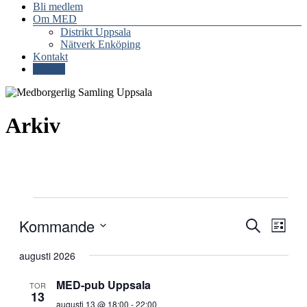
Bli medlem
Om MED
Distrikt Uppsala
Nätverk Enköping
Kontakt
Donera
Arkiv
Evenemang
Kommande
Evenema
Even
Sök
Lista
vynav
Search
Välj
datum.
augusti 2026
and
Views
MED-pub Uppsala
TOR
13
Navigati
augusti 13 @ 18:00
-
22:00