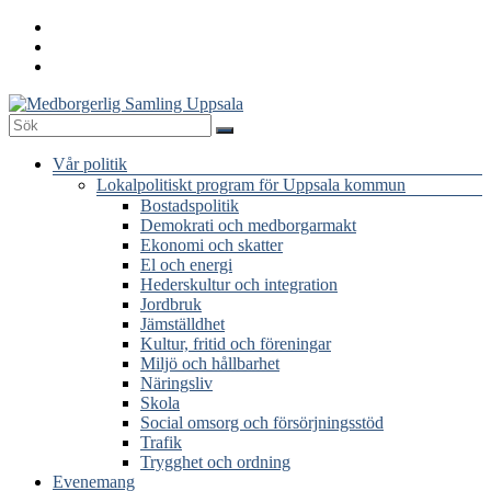
Hoppa
till
innehåll
Medborgerlig
Meny
Vår politik
Samling
Lokalpolitiskt program för Uppsala kommun
Uppsala
Bostadspolitik
Demokrati och medborgarmakt
Ekonomi och skatter
El och energi
Hederskultur och integration
Jordbruk
Jämställdhet
Kultur, fritid och föreningar
Miljö och hållbarhet
Näringsliv
Skola
Social omsorg och försörjningsstöd
Trafik
Trygghet och ordning
Evenemang