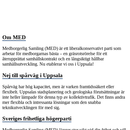
Om MED
Medborgerlig Samling (MED) är ett liberalkonservativt parti som
arbetar för medborgarnas bästa – en gräsrotsrörelse för ett
återupprättat samhällskontrakt och en långsiktigt hållbar
samhällsutveckling. Nu etablerar vi oss i Uppsala!
Nej till spårväg i Uppsala
Spårväg har hög kapacitet, men är varken framtidssäkert eller
flexibelt. Uppsalas stadsplanering och geologiska förutsättningar är
inte heller lämpade för denna typ av kollektivtrafik. Det finns andra
mer flexibla och intressanta lösningar som den snabba
teknikutvecklingen för med sig.
Sveriges frihetliga högerparti
Medborgerlig Samling (MED) lägger stor vikt vid din frihet och vill