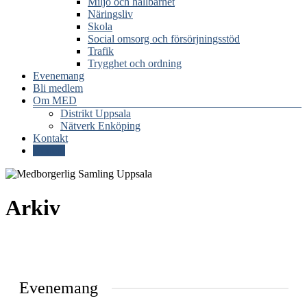
Miljö och hållbarhet
Näringsliv
Skola
Social omsorg och försörjningsstöd
Trafik
Trygghet och ordning
Evenemang
Bli medlem
Om MED
Distrikt Uppsala
Nätverk Enköping
Kontakt
Donera
Arkiv
Evenemang