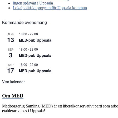
Ingen spårväg i Uppsala
Lokalpolitiskt program för Uppsala kommun
Kommande evenemang
18:00
-
22:00
AUG
13
MED-pub Uppsala
18:00
-
22:00
SEP
3
MED-pub Uppsala
18:00
-
22:00
SEP
17
MED-pub Uppsala
Visa kalender
Om MED
Medborgerlig Samling (MED) är ett liberalkonservativt parti som arbeta
etablerar vi oss i Uppsala!