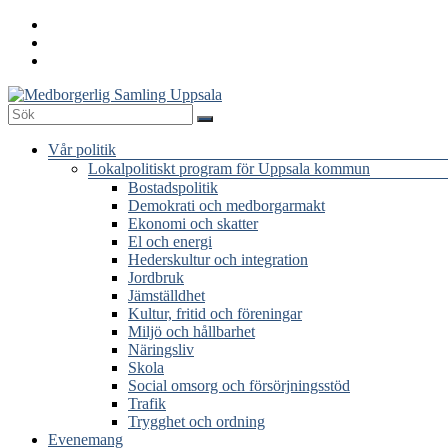
Hoppa
till
innehåll
Medborgerlig
Meny
Vår politik
Samling
Lokalpolitiskt program för Uppsala kommun
Uppsala
Bostadspolitik
Demokrati och medborgarmakt
Ekonomi och skatter
El och energi
Hederskultur och integration
Jordbruk
Jämställdhet
Kultur, fritid och föreningar
Miljö och hållbarhet
Näringsliv
Skola
Social omsorg och försörjningsstöd
Trafik
Trygghet och ordning
Evenemang