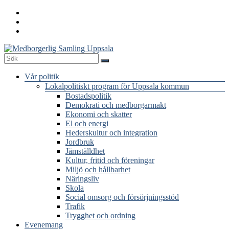
Hoppa
till
innehåll
Medborgerlig
Meny
Vår politik
Samling
Lokalpolitiskt program för Uppsala kommun
Uppsala
Bostadspolitik
Demokrati och medborgarmakt
Ekonomi och skatter
El och energi
Hederskultur och integration
Jordbruk
Jämställdhet
Kultur, fritid och föreningar
Miljö och hållbarhet
Näringsliv
Skola
Social omsorg och försörjningsstöd
Trafik
Trygghet och ordning
Evenemang