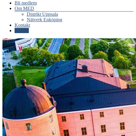
Bli medlem
Om MED
Distrikt Uppsala
Nätverk Enköping
Kontakt
Donera