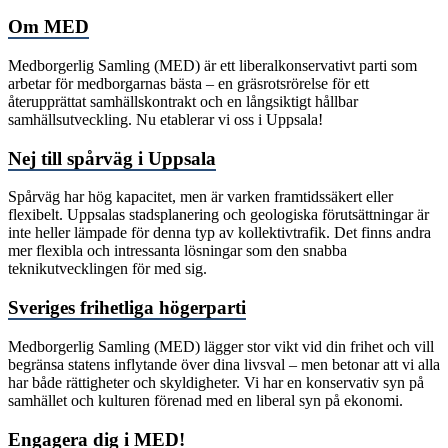
Om MED
Medborgerlig Samling (MED) är ett liberalkonservativt parti som
arbetar för medborgarnas bästa – en gräsrotsrörelse för ett
återupprättat samhällskontrakt och en långsiktigt hållbar
samhällsutveckling. Nu etablerar vi oss i Uppsala!
Nej till spårväg i Uppsala
Spårväg har hög kapacitet, men är varken framtidssäkert eller
flexibelt. Uppsalas stadsplanering och geologiska förutsättningar är
inte heller lämpade för denna typ av kollektivtrafik. Det finns andra
mer flexibla och intressanta lösningar som den snabba
teknikutvecklingen för med sig.
Sveriges frihetliga högerparti
Medborgerlig Samling (MED) lägger stor vikt vid din frihet och vill
begränsa statens inflytande över dina livsval – men betonar att vi alla
har både rättigheter och skyldigheter. Vi har en konservativ syn på
samhället och kulturen förenad med en liberal syn på ekonomi.
Engagera dig i MED!