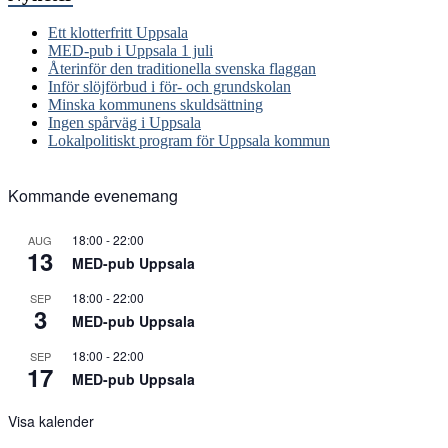
Ett klotterfritt Uppsala
MED-pub i Uppsala 1 juli
Återinför den traditionella svenska flaggan
Inför slöjförbud i för- och grundskolan
Minska kommunens skuldsättning
Ingen spårväg i Uppsala
Lokalpolitiskt program för Uppsala kommun
Kommande evenemang
18:00
-
22:00
AUG
13
MED-pub Uppsala
18:00
-
22:00
SEP
3
MED-pub Uppsala
18:00
-
22:00
SEP
17
MED-pub Uppsala
Visa kalender