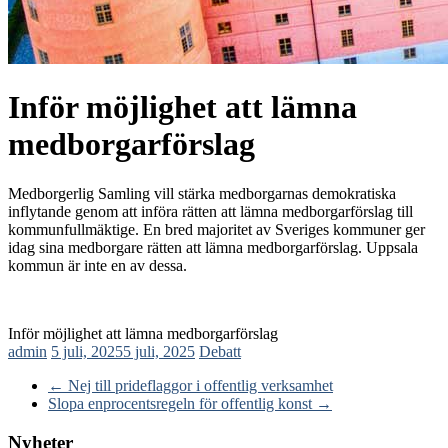
Inför möjlighet att lämna
medborgarförslag
Medborgerlig Samling vill stärka medborgarnas demokratiska
inflytande genom att införa rätten att lämna medborgarförslag till
kommunfullmäktige. En bred majoritet av Sveriges kommuner ger
idag sina medborgare rätten att lämna medborgarförslag. Uppsala
kommun är inte en av dessa.
Inför möjlighet att lämna medborgarförslag
admin
5 juli, 2025
5 juli, 2025
Debatt
←
Nej till prideflaggor i offentlig verksamhet
Slopa enprocentsregeln för offentlig konst
→
Nyheter