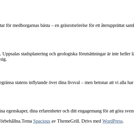
r för medborgarnas bästa – en gräsrotsrörelse för ett återupprättat sam
. Uppsalas stadsplanering och geologiska förutsättningar är inte heller 
sig.
ränsa statens inflytande över dina livsval – men betonar att vi alla har
ina egenskaper, dina erfarenheter och ditt engagemang för att göra sven
r förbehållna.Tema
Spacious
av ThemeGrill. Drivs med
WordPress
.