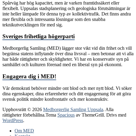
Spårväg har hög kapacitet, men är varken framtidssäkert eller
flexibelt. Uppsalas stadsplanering och geologiska förutsättningar är
inte heller lämpade för denna typ av kollektivtrafik. Det finns andra
mer flexibla och intressanta lösningar som den snabba
teknikutvecklingen för med sig.
Sveriges frihetliga högerparti
Medborgerlig Samling (MED) lägger stor vikt vid din frihet och vill
begränsa statens inflytande över dina livsval – men betonar att vi alla
har både rättigheter och skyldigheter. Vi har en konservativ syn på
samhället och kulturen förenad med en liberal syn på ekonomi.
Engagera dig i MED!
Vår demokrati behöver mindre ont blod och mer nytt blod.
Vi söker
dina egenskaper, dina erfarenheter och ditt engagemang för att göra
svensk politik mindre konfrontativ och mer konstruktiv.
Upphovsrätt © 2026
Medborgerlig Samling Uppsala
. Alla
rättigheter förbehållna.Tema
Spacious
av ThemeGrill. Drivs med
WordPress
.
Om MED