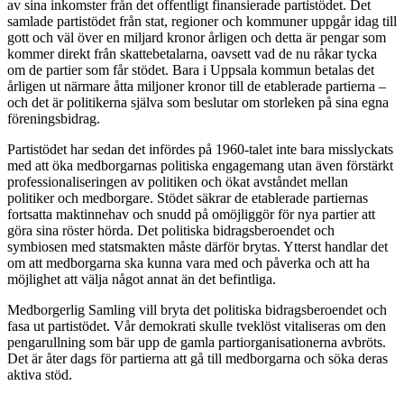
av sina inkomster från det offentligt finansierade partistödet. Det
samlade partistödet från stat, regioner och kommuner uppgår idag till
gott och väl över en miljard kronor årligen och detta är pengar som
kommer direkt från skattebetalarna, oavsett vad de nu råkar tycka
om de partier som får stödet. Bara i Uppsala kommun betalas det
årligen ut närmare åtta miljoner kronor till de etablerade partierna –
och
det är politikerna själva som beslutar om storleken på sina egna
föreningsbidrag.
Partistödet har sedan det infördes på 1960-talet inte bara misslyckats
med att öka medborgarnas politiska engagemang utan även förstärkt
professionaliseringen av politiken och ökat avståndet mellan
politiker och medborgare. Stödet säkrar de etablerade partiernas
fortsatta maktinnehav och snudd på omöjliggör för nya partier att
göra sina röster hörda. Det politiska bidragsberoendet och
symbiosen med statsmakten måste därför brytas. Ytterst handlar det
om att medborgarna ska kunna vara med och påverka och att ha
möjlighet att välja något annat än det befintliga.
Medborgerlig Samling vill bryta det politiska bidragsberoendet och
fasa ut partistödet. Vår demokrati skulle tveklöst vitaliseras om den
pengarullning som bär upp de gamla partiorganisationerna avbröts.
Det är åter dags för partierna att gå till medborgarna och söka deras
aktiva stöd.