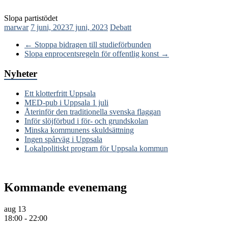
Slopa partistödet
marwar
7 juni, 2023
7 juni, 2023
Debatt
←
Stoppa bidragen till studieförbunden
Slopa enprocentsregeln för offentlig konst
→
Nyheter
Ett klotterfritt Uppsala
MED-pub i Uppsala 1 juli
Återinför den traditionella svenska flaggan
Inför slöjförbud i för- och grundskolan
Minska kommunens skuldsättning
Ingen spårväg i Uppsala
Lokalpolitiskt program för Uppsala kommun
Kommande evenemang
aug
13
18:00
-
22:00