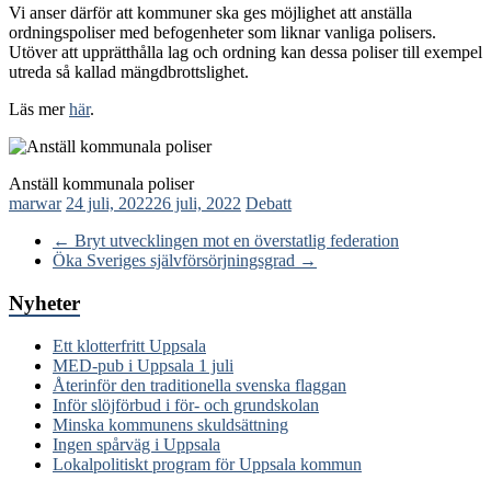
Vi anser därför att kommuner ska ges möjlighet att anställa
ordningspoliser med befogenheter som liknar vanliga polisers.
Utöver att upprätthålla lag och ordning kan dessa poliser till exempel
utreda så kallad mängdbrottslighet.
Läs mer
här
.
Anställ kommunala poliser
marwar
24 juli, 2022
26 juli, 2022
Debatt
←
Bryt utvecklingen mot en överstatlig federation
Öka Sveriges självförsörjningsgrad
→
Nyheter
Ett klotterfritt Uppsala
MED-pub i Uppsala 1 juli
Återinför den traditionella svenska flaggan
Inför slöjförbud i för- och grundskolan
Minska kommunens skuldsättning
Ingen spårväg i Uppsala
Lokalpolitiskt program för Uppsala kommun