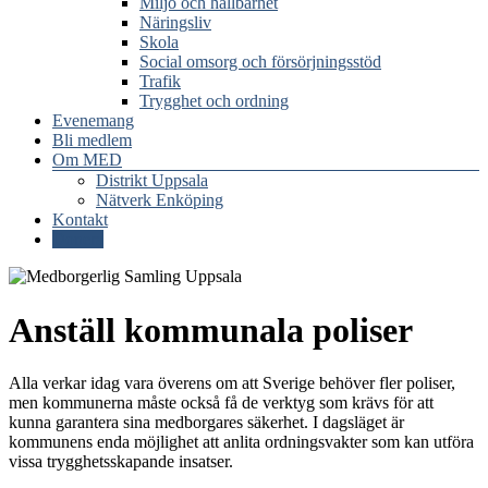
Miljö och hållbarhet
Näringsliv
Skola
Social omsorg och försörjningsstöd
Trafik
Trygghet och ordning
Evenemang
Bli medlem
Om MED
Distrikt Uppsala
Nätverk Enköping
Kontakt
Donera
Anställ kommunala poliser
Alla verkar idag vara överens om att Sverige behöver fler poliser,
men kommunerna måste också få de verktyg som krävs för att
kunna garantera sina medborgares säkerhet. I dagsläget är
kommunens enda möjlighet att anlita ordningsvakter som kan utföra
vissa trygghetsskapande insatser.