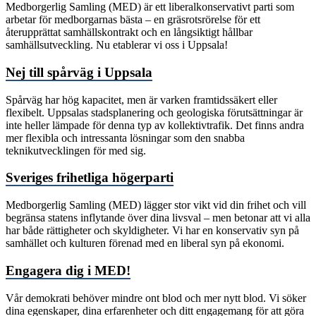
Medborgerlig Samling (MED) är ett liberalkonservativt parti som
arbetar för medborgarnas bästa – en gräsrotsrörelse för ett
återupprättat samhällskontrakt och en långsiktigt hållbar
samhällsutveckling. Nu etablerar vi oss i Uppsala!
Nej till spårväg i Uppsala
Spårväg har hög kapacitet, men är varken framtidssäkert eller
flexibelt. Uppsalas stadsplanering och geologiska förutsättningar är
inte heller lämpade för denna typ av kollektivtrafik. Det finns andra
mer flexibla och intressanta lösningar som den snabba
teknikutvecklingen för med sig.
Sveriges frihetliga högerparti
Medborgerlig Samling (MED) lägger stor vikt vid din frihet och vill
begränsa statens inflytande över dina livsval – men betonar att vi alla
har både rättigheter och skyldigheter. Vi har en konservativ syn på
samhället och kulturen förenad med en liberal syn på ekonomi.
Engagera dig i MED!
Vår demokrati behöver mindre ont blod och mer nytt blod.
Vi söker
dina egenskaper, dina erfarenheter och ditt engagemang för att göra